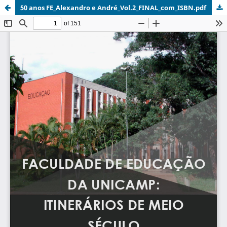
50 anos FE_Alexandro e André_Vol.2_FINAL_com_ISBN.pdf