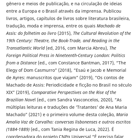
gênero e meios de publicação, e na circulação de ideias
entre a Europa e o Brasil através da imprensa. Publicou
livros, artigos, capítulos de livros sobre literatura brasileira,
tradução, moda e imprensa, entre os quais
Machado de
Assis: do folhetim ao livro
(2015),
The Cultural Revolution of the
19th Century: Theatre, the Book-Trade, and Reading in the
Transatlantic World
(ed, 2016, com Marcia Abreu),
The
Foreign Political Press in Nineteenth-Century London: Politics
from a Distance
(ed., com Constance Bantman, 2017), “The
Elegy of Dom Casmurro” (2018), “Esaú e Jacob e Memorial
de Ayres: manuscritos que viajam” (2019), “Os contos de
Machado de Assis: Periodicidade e ficção no Brasil no século
XIX” (2019),
Comparative Perspectives on the Rise of the
Brazilian Nove
l (ed., com Sandra Vasconcelos, 2020), “As
múltiplas leituras e traduções de ‘Tratantes’ de Ana Maria
Machado” (2021) e o primeiro volume desta coleção,
Maria
Amalia Vaz de Carvalho: conversas lisbonenses e outros escritos
(1884-1889)
(ed., com Tania Regina de Luca, 2022). É
coordenadora do projeto CNPq Universal “É preciso falar