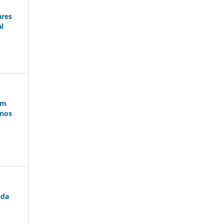
ares
al
em
 nos
 da