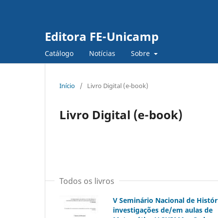
Editora FE-Unicamp
Catálogo
Notícias
Sobre
Início
/
Livro Digital (e-book)
Livro Digital (e-book)
Todos os livros
V Seminário Nacional de Histór
investigações de/em aulas de